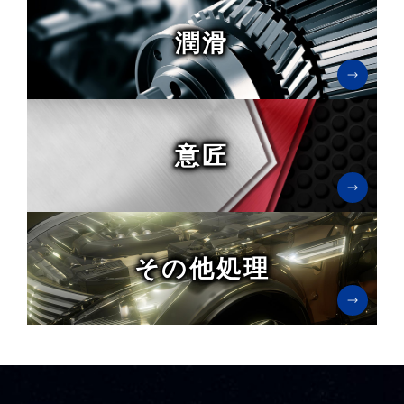
潤滑
意匠
その他処理