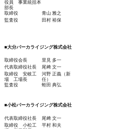
役員 事業統括本
部長
取締役
青山 雅之
監査役
田村 裕保
■大分パーカライジング株式会社
取締役会長
里見 多一
代表取締役社長
尾﨑 文一
取締役 安岐工
河野 正義（新
場 工場長
任）
監査役
蛭田 典弘
■小松パーカライジング株式会社
代表取締役社長
尾﨑 文一
取締役 小松工
平村 和夫