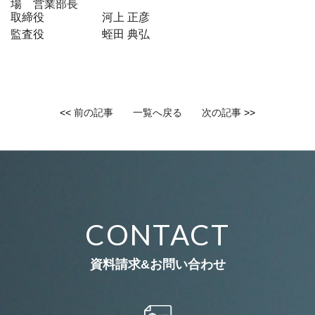
場 営業部長
取締役
河上 正彦
監査役
蛭田 典弘
<<
前の記事
一覧へ戻る
次の記事
>>
CONTACT
資料請求&お問い合わせ