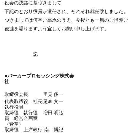
役会の決議に基づきまして
下記のとおり役員が選任され、それぞれ就任致しました。
つきましては何卒ご高承のうえ、今後とも一層のご指導ご
鞭撻を賜りますよう宜しくお願い申し上げます。
記
■パーカープロセッシング株式会
社
取締役会長
里見 多一
代表取締役 社長
尾﨑 文一
執行役員
取締役 執行役
増田 明弘
員 経営企画室
（管掌）
取締役 上席執行
南 博紀