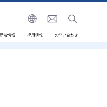
新着情報
採用情報
お問い合わせ
区
九州地区
その他処理
ハーモニー
北九州ST工場
パプロフリック
コート
北九州イソナイト
パプロレジスト
工場
パプロエレック
大分パーカ
パプロアンアドフィー
ライジング
パプロサーモ