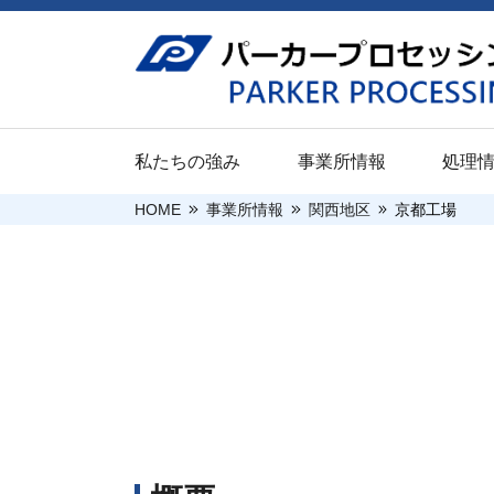
私たちの強み
事業所情報
処理
HOME
事業所情報
関西地区
京都工場
ご挨拶
新卒採用（大
関東地区
防錆
企業情報
新卒採用（高
本社
パプロボンド
採用情報
沿革
キャリア採用
宇都宮工場
パプロコート
関連会社
前橋工場
パプロエコー
企業情報
処理情報
当社の取り組
川越工場
安全・環境・
川崎工場
社会的貢献活
千葉工場
平塚ST工場