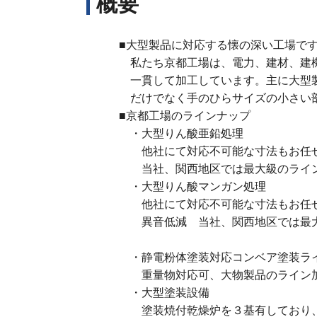
概要
事業所情報
勝田工場
古河工場
■大型製品に対応する懐の深い工場で
平塚イソナイ
私たち京都工場は、電力、建材、建機
工場
一貫して加工しています。主に大型製
だけでなく手のひらサイズの小さい
■京都工場のラインナップ
海外
・大型りん酸亜鉛処理
parker process
他社にて対応不可能な寸法もお任せ
当社、関西地区では最大級のライ
・大型りん酸マンガン処理
他社にて対応不可能な寸法もお任せ
異音低減 当社、関西地区では最大
・静電粉体塗装対応コンベア塗装ラ
重量物対応可、大物製品のライン加
・大型塗装設備
塗装焼付乾燥炉を３基有しており、