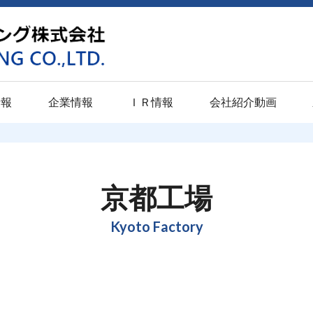
情報
企業情報
ＩＲ情報
会社紹介動画
学卒業予定者）
関西地区
潤滑
東海地区
表面硬化
東北・北陸地
意匠
校卒業予定者）
京都工場
パプロスライドＭ
静岡工場
イソナイト
仙台工場
パプロ
京都工場
（高校・大学既卒者）
門真工場
パプロスライド
浜松工場
イソナイトＬＳ
新潟工場
パプロ
Kyoto Factory
ト
尼崎工場
パプロスライドＳＰ
豊橋工場
パルソナイト
富山工場
み
伊丹工場
パプロスライドＰＬ
愛知工場
スペリオルナイト
小松パーカ
ライジング
品質への取り組み
ひょうご加西工場
パプロブラック
テクニカル
QPQ・SQP・SQ
センター
動
福山工場
パプロフォージ