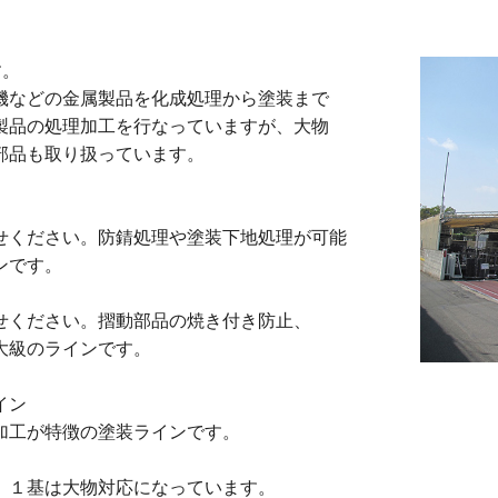
す。
ト
などの金属製品を化成処理から塗装まで
品の処理加工を行なっていますが、大物
部品も取り扱っています。
ing Vietnam
ください。防錆処理や塗装下地処理が可能
ンです。
ください。摺動部品の焼き付き防止、
級のラインです。
イン
工が特徴の塗装ラインです。
１基は大物対応になっています。