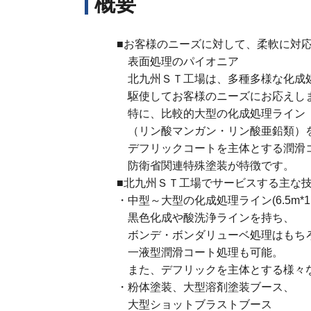
概要
事業所情報
勝田工場
古河工場
■お客様のニーズに対して、柔軟に対
平塚イソナイ
表面処理のパイオニア
工場
北九州ＳＴ工場は、多種多様な化成
駆使してお客様のニーズにお応え
特に、比較的大型の化成処理ライン
海外
（リン酸マンガン・リン酸亜鉛類）
parker process
デフリックコートを主体とする潤滑
防衛省関連特殊塗装が特徴です。
■北九州ＳＴ工場でサービスする主な
・中型～大型の化成処理ライン(6.5m*1.1
黒色化成や酸洗浄ラインを持ち、
ボンデ・ボンダリューベ処理はもち
一液型潤滑コート処理も可能。
また、デフリックを主体とする様々
・粉体塗装、大型溶剤塗装ブース、
大型ショットブラストブース