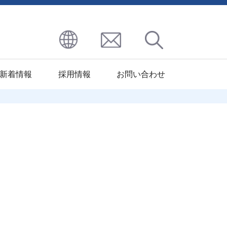
新着情報
採用情報
お問い合わせ
区
九州地区
その他処理
ハーモニー
北九州ST工場
パプロフリック
コート
北九州イソナイト
パプロレジスト
工場
パプロエレック
大分パーカ
パプロアンアドフィー
ライジング
パプロサーモ