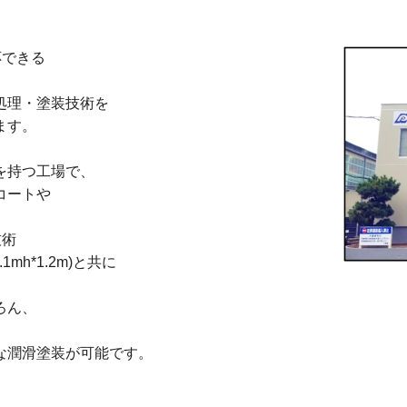
応できる
ト
処理・塗装技術を
します。
を持つ工場で、
ing Vietnam
コートや
技術
mh*1.2m)と共に
ろん、
な潤滑塗装が可能です。