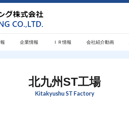
情報
企業情報
ＩＲ情報
会社紹介動画
学卒業予定者）
関西地区
潤滑
東海地区
表面硬化
東北・北陸地
意匠
校卒業予定者）
京都工場
パプロスライドＭ
静岡工場
イソナイト
仙台工場
パプロ
北九州ST工場
（高校・大学既卒者）
門真工場
パプロスライド
浜松工場
イソナイトＬＳ
新潟工場
パプロ
Kitakyushu ST Factory
ト
尼崎工場
パプロスライドＳＰ
豊橋工場
パルソナイト
富山工場
み
伊丹工場
パプロスライドＰＬ
愛知工場
スペリオルナイト
小松パーカ
ライジング
品質への取り組み
ひょうご加西工場
パプロブラック
テクニカル
QPQ・SQP・SQ
センター
動
福山工場
パプロフォージ