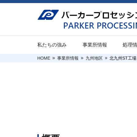
私たちの強み
事業所情報
処理
HOME
事業所情報
九州地区
北九州ST工場
ご挨拶
新卒採用（大
関東地区
防錆
企業情報
新卒採用（高
本社
パプロボンド
採用情報
沿革
キャリア採用
宇都宮工場
パプロコート
関連会社
前橋工場
パプロエコー
企業情報
処理情報
当社の取り組
川越工場
安全・環境・
川崎工場
社会的貢献活
千葉工場
平塚ST工場