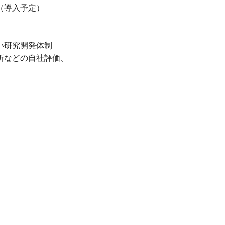
（導入予定）
い研究開発体制
析などの自社評価、