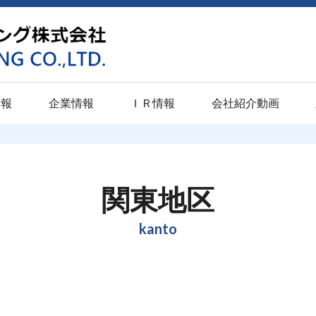
情報
企業情報
ＩＲ情報
会社紹介動画
学卒業予定者）
関西地区
潤滑
東海地区
表面硬化
東北・北陸地
意匠
校卒業予定者）
京都工場
パプロスライドＭ
静岡工場
イソナイト
仙台工場
パプロ
関東地区
（高校・大学既卒者）
門真工場
パプロスライド
浜松工場
イソナイトＬＳ
新潟工場
パプロ
kanto
ト
尼崎工場
パプロスライドＳＰ
豊橋工場
パルソナイト
富山工場
み
伊丹工場
パプロスライドＰＬ
愛知工場
スペリオルナイト
小松パーカ
ライジング
品質への取り組み
ひょうご加西工場
パプロブラック
テクニカル
QPQ・SQP・SQ
センター
動
福山工場
パプロフォージ