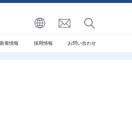
新着情報
採用情報
お問い合わせ
区
九州地区
その他処理
ハーモニー
北九州ST工場
パプロフリック
コート
北九州イソナイト
パプロレジスト
工場
パプロエレック
大分パーカ
パプロアンアドフィー
ライジング
パプロサーモ