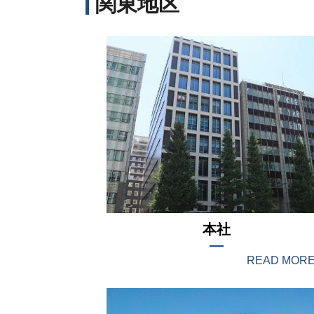
関東地区
事業所情報
勝田工場
古河工場
平塚イソナイ
工場
海外
parker process
本社
READ MOR