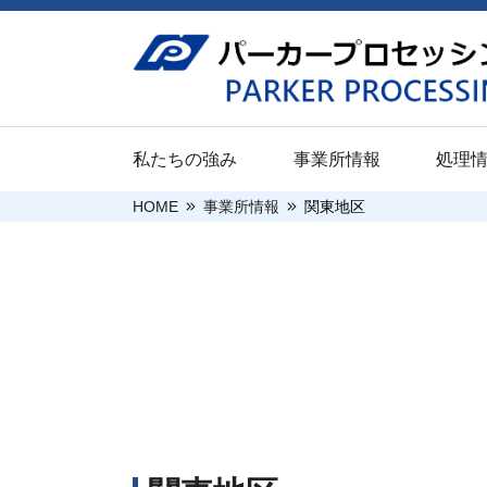
私たちの強み
事業所情報
処理
HOME
事業所情報
関東地区
ご挨拶
新卒採用（大
関東地区
防錆
企業情報
新卒採用（高
本社
パプロボンド
採用情報
沿革
キャリア採用
宇都宮工場
パプロコート
関連会社
前橋工場
パプロエコー
企業情報
処理情報
当社の取り組
川越工場
安全・環境・
川崎工場
社会的貢献活
千葉工場
平塚ST工場