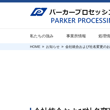
私たちの強み
事業所情報
処理
HOME
お知らせ
会社統合および社名変更のお
ご挨拶
新卒採用（大
関東地区
防錆
企業情報
新卒採用（高
本社
パプロボンド
採用情報
沿革
キャリア採用
宇都宮工場
パプロコート
関連会社
前橋工場
パプロエコー
企業情報
処理情報
当社の取り組
川越工場
安全・環境・
川崎工場
社会的貢献活
千葉工場
平塚ST工場