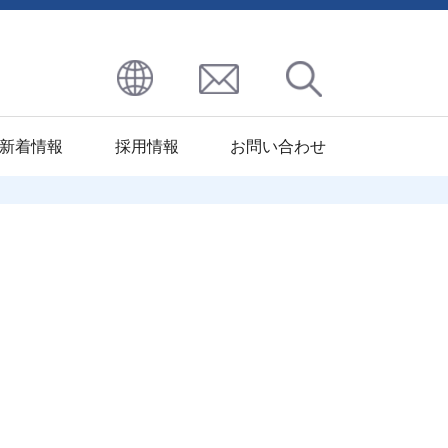
新着情報
採用情報
お問い合わせ
区
九州地区
その他処理
ハーモニー
北九州ST工場
パプロフリック
コート
北九州イソナイト
パプロレジスト
工場
パプロエレック
大分パーカ
パプロアンアドフィー
ライジング
パプロサーモ