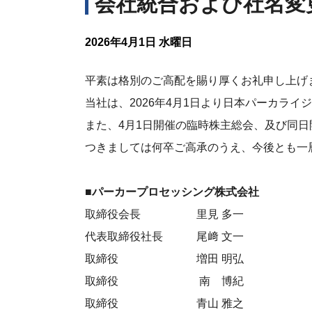
会社統合および社名変
事業所情報
勝田工場
古河工場
2026年4月1日 水曜日
平塚イソナイ
工場
平素は格別のご高配を賜り厚くお礼申し上げ
当社は、2026年4月1日より日本パーカラ
海外
また、4月1日開催の臨時株主総会、及び同
parker process
つきましては何卒ご高承のうえ、今後とも一
■パーカープロセッシング株式会社
取締役会長 里見 多一
代表取締役社長 尾﨑 文一
取締役 増田 明弘
取締役 南 博紀
取締役 青山 雅之