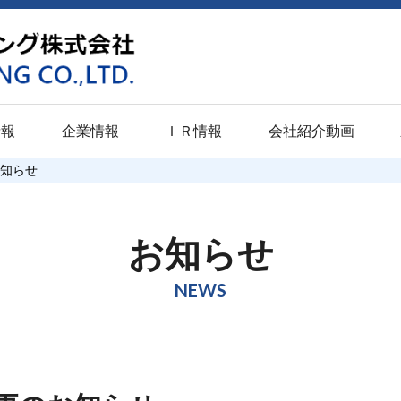
情報
企業情報
ＩＲ情報
会社紹介動画
知らせ
学卒業予定者）
関西地区
潤滑
東海地区
表面硬化
東北・北陸地
意匠
校卒業予定者）
京都工場
パプロスライドＭ
静岡工場
イソナイト
仙台工場
パプロ
お知らせ
（高校・大学既卒者）
門真工場
パプロスライド
浜松工場
イソナイトＬＳ
新潟工場
パプロ
NEWS
ト
尼崎工場
パプロスライドＳＰ
豊橋工場
パルソナイト
富山工場
み
伊丹工場
パプロスライドＰＬ
愛知工場
スペリオルナイト
小松パーカ
ライジング
品質への取り組み
ひょうご加西工場
パプロブラック
テクニカル
QPQ・SQP・SQ
センター
動
福山工場
パプロフォージ