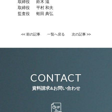
取締役
鈴木 滋
取締役
平村 和夫
監査役
蛭田 典弘
<<
前の記事
一覧へ戻る
次の記事
>>
CONTACT
資料請求&お問い合わせ