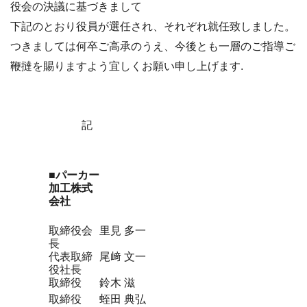
役会の決議に基づきまして
下記のとおり役員が選任され、それぞれ就任致しました。
つきましては何卒ご高承のうえ、今後とも一層のご指導ご
鞭撻を賜りますよう宜しくお願い申し上げます.
記
■パーカー
加工株式
会社
取締役会
里見 多一
長
代表取締
尾﨑 文一
役社長
取締役
鈴木 滋
取締役
蛭田 典弘