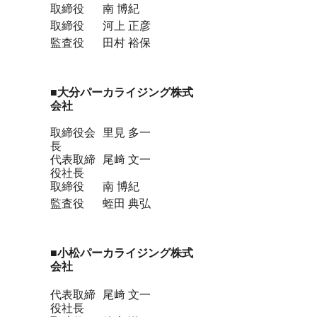
取締役
南 博紀
取締役
河上 正彦
監査役
田村 裕保
■大分パーカライジング株式
会社
取締役会
里見 多一
長
代表取締
尾﨑 文一
役社長
取締役
南 博紀
監査役
蛭田 典弘
■小松パーカライジング株式
会社
代表取締
尾﨑 文一
役社長