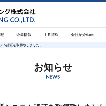
情報
企業情報
ＩＲ情報
会社紹介動画
ステム認証を取得致しました。
学卒業予定者）
関西地区
潤滑
東海地区
表面硬化
東北・北陸地
意匠
校卒業予定者）
京都工場
パプロスライドＭ
静岡工場
イソナイト
仙台工場
パプロ
お知らせ
（高校・大学既卒者）
門真工場
パプロスライド
浜松工場
イソナイトＬＳ
新潟工場
パプロ
NEWS
ト
尼崎工場
パプロスライドＳＰ
豊橋工場
パルソナイト
富山工場
み
伊丹工場
パプロスライドＰＬ
愛知工場
スペリオルナイト
小松パーカ
ライジング
品質への取り組み
ひょうご加西工場
パプロブラック
テクニカル
QPQ・SQP・SQ
センター
動
福山工場
パプロフォージ