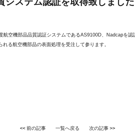
品質システム認証を取得致しました
ト
., Ltd.は、この度航空機部品品質認証システムであるAS9100D、Nadc
られる航空機部品の表面処理を受注して参ります。
ing Vietnam
<<
前の記事
一覧へ戻る
次の記事
>>