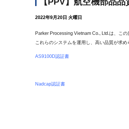
【PPV】航空機部品
事業所情報
勝田工場
古河工場
2022年9月20日 火曜日
平塚イソナイ
工場
Parker Processing Vietnam Co
これらのシステムを運用し、高い品質が求め
海外
AS9100D認証書
parker process
Nadcap認証書