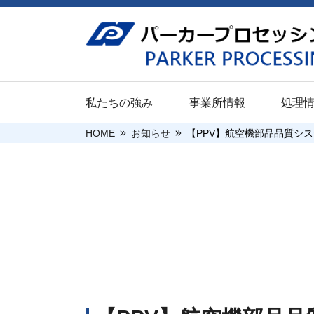
私たちの強み
事業所情報
処理
HOME
お知らせ
【PPV】航空機部品品質シ
ご挨拶
新卒採用（大
関東地区
防錆
企業情報
新卒採用（高
本社
パプロボンド
採用情報
沿革
キャリア採用
宇都宮工場
パプロコート
関連会社
前橋工場
パプロエコー
企業情報
処理情報
当社の取り組
川越工場
安全・環境・
川崎工場
社会的貢献活
千葉工場
平塚ST工場