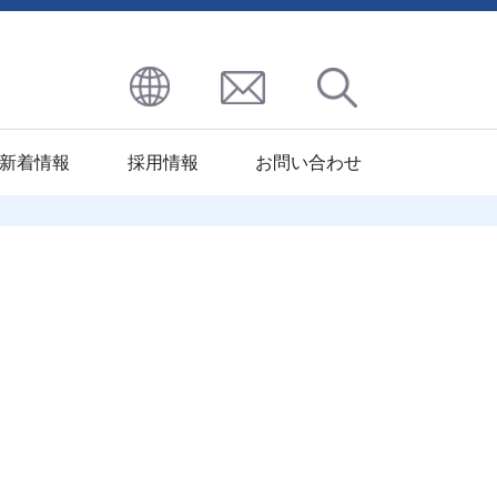
新着情報
採用情報
お問い合わせ
区
九州地区
その他処理
ハーモニー
北九州ST工場
パプロフリック
コート
北九州イソナイト
パプロレジスト
工場
パプロエレック
大分パーカ
パプロアンアドフィー
ライジング
パプロサーモ